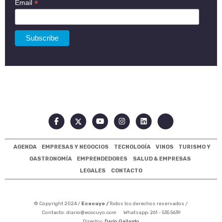
*
Email
AGENDA
EMPRESAS Y NEGOCIOS
TECNOLOGÍA
VINOS
TURISMO Y
GASTRONOMÍA
EMPRENDEDORES
SALUD & EMPRESAS
LEGALES
CONTACTO
© Copyright 2024 /
Ecocuyo /
Todos los derechos reservados /
Contacto:
diario@ecocuyo.com
Whatsapp: 261 - 535 5639
Director:
Darío Gallardo