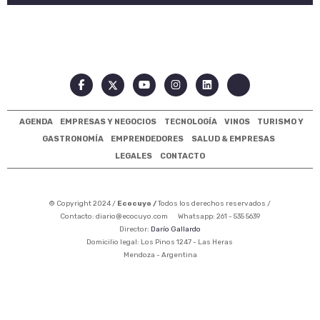
AGENDA
EMPRESAS Y NEGOCIOS
TECNOLOGÍA
VINOS
TURISMO Y
GASTRONOMÍA
EMPRENDEDORES
SALUD & EMPRESAS
LEGALES
CONTACTO
© Copyright 2024 /
Ecocuyo /
Todos los derechos reservados /
Contacto:
diario@ecocuyo.com
Whatsapp: 261 - 535 5639
Director:
Darío Gallardo
Domicilio legal: Los Pinos 1247 - Las Heras
Mendoza - Argentina