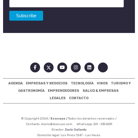
AGENDA
EMPRESAS Y NEGOCIOS
TECNOLOGÍA
VINOS
TURISMO Y
GASTRONOMÍA
EMPRENDEDORES
SALUD & EMPRESAS
LEGALES
CONTACTO
© Copyright 2024 /
Ecocuyo /
Todos los derechos reservados /
Contacto:
diario@ecocuyo.com
Whatsapp: 261 - 535 5639
Director:
Darío Gallardo
Domicilio legal: Los Pinos 1247 - Las Heras