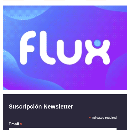
Suscripción Newsletter
*
indicates required
*
Email