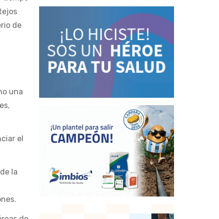
tejos
rio de
omo una
es,
ciar el
de la
ones.
áreas de