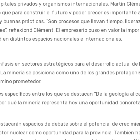
apitales privados y organismos internacionales. Martín Clém
 que para construir el futuro y poder crecer es importante 
 buenas prácticas. “Son procesos que llevan tiempo, lidera
es”, reflexionó Clément. El empresario puso en valor la impo
d en distintos espacios nacionales e internacionales.
fasis en sectores estratégicos para el desarrollo actual de 
. La minería se posiciona como uno de los grandes protagoni
amino prometedor.
 específicos entre los que se destacan “De la geología al ca
por qué la minería representa hoy una oportunidad concret
stacarán espacios de debate sobre el potencial de crecimie
sector nuclear como oportunidad para la provincia. También h