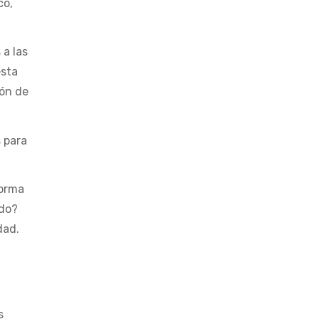
co,
 a las
esta
ión de
s para
forma
ndo?
idad.
s