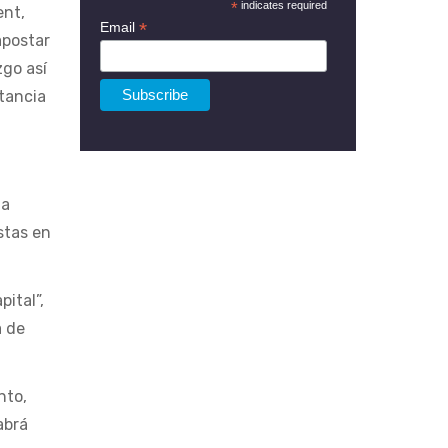
*
indicates required
ent,
*
Email
apostar
zgo así
rtancia
la
stas en
pital”,
a de
nto,
abrá