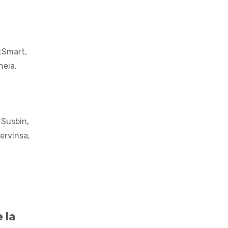
etSmart,
neia,
 Susbin,
Dervinsa,
 la