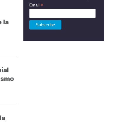
*
Email
 la
ial
rismo
la