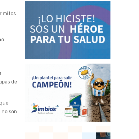
r mitos
no
e
tapas de
 que
i no son