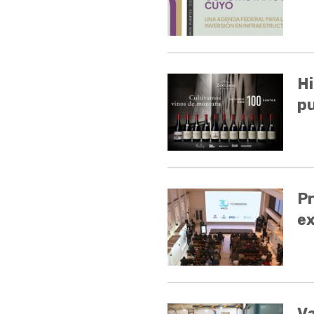
Hi
pu
P
ex
V