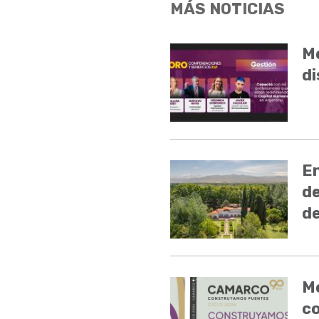
MÁS NOTICIAS
Me
di
En
de
de
Me
c