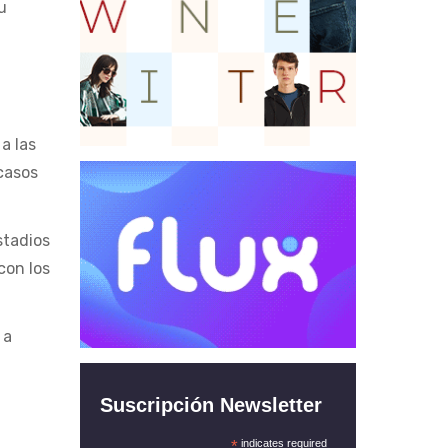
u
a las
 casos
stadios
con los
 a
Suscripción Newsletter
*
indicates required