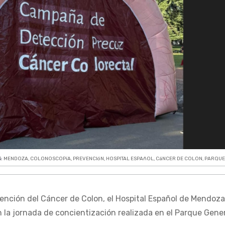
S:
MENDOZA
,
COLONOSCOPíA
,
PREVENCIóN
,
HOSPITAL ESPAñOL
,
CáNCER DE COLON
,
PARQUE
vención del Cáncer de Colon, el Hospital Español de Mendoz
 la jornada de concientización realizada en el Parque Gene