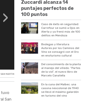
Zuccardi alcanza 14
puntajes perfectos de
›
100 puntos
Caso de éxito en seguridad:
Carrefour se sumó a Ojos en
Alerta y ya frenó más de 100
delitos en Mendoza
Bodegas y literatura:
Autores por los Caminos del
Vino se consagró con el Oro
en enoturismo cultural
Del conocimiento de la planta
al manejo del viñedo: “Partes
de la vid”, el nuevo libro de
 SAN MARTíN
Marcelo Canatella
En la cuna del Malbec: una
casona neocolonial de 1940
se llevó el máximo galardón
a tuvo
en turismo del vino
ral San