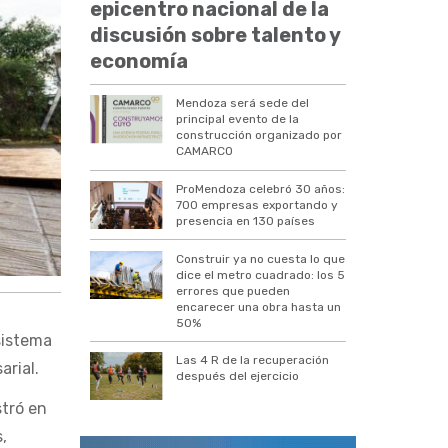
epicentro nacional de la
discusión sobre talento y
economía
Mendoza será sede del
principal evento de la
construcción organizado por
CAMARCO
ProMendoza celebró 30 años:
700 empresas exportando y
presencia en 130 países
Construir ya no cuesta lo que
dice el metro cuadrado: los 5
errores que pueden
encarecer una obra hasta un
50%
sistema
Las 4 R de la recuperación
arial.
después del ejercicio
stró en
,