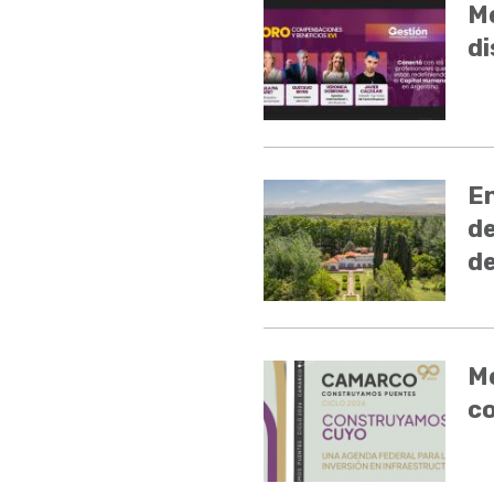
Me
di
En
de
de
Me
c