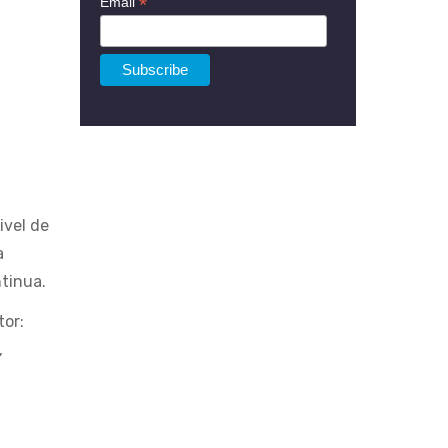
*
Email
ivel de
a
tinua.
tor:
,