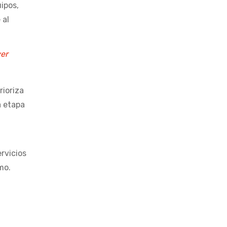
ipos,
 al
ver
ioriza
a etapa
rvicios
mo.