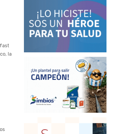
 fast
co, la
los