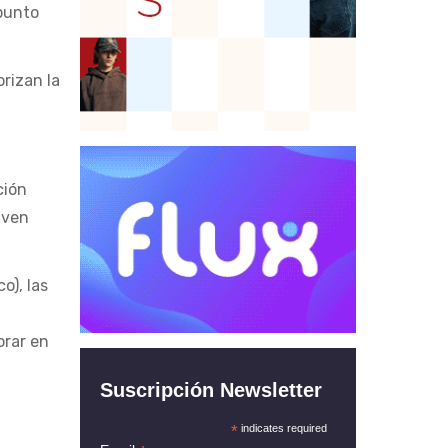
 punto
rizan la
ción
lven
o), las
orar en
Suscripción Newsletter
*
indicates required