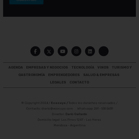
AGENDA
EMPRESAS Y NEGOCIOS
TECNOLOGÍA
VINOS
TURISMO Y
GASTRONOMÍA
EMPRENDEDORES
SALUD & EMPRESAS
LEGALES
CONTACTO
© Copyright 2024 /
Ecocuyo /
Todos los derechos reservados /
Contacto:
diario@ecocuyo.com
Whatsapp: 261 - 535 5639
Director:
Darío Gallardo
Domicilio legal: Los Pinos 1247 - Las Heras
Mendoza - Argentina