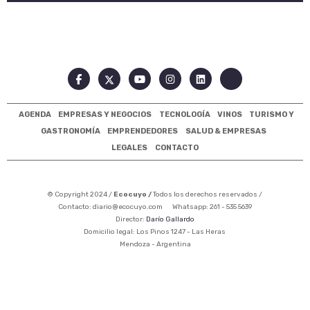
AGENDA
EMPRESAS Y NEGOCIOS
TECNOLOGÍA
VINOS
TURISMO Y
GASTRONOMÍA
EMPRENDEDORES
SALUD & EMPRESAS
LEGALES
CONTACTO
© Copyright 2024 /
Ecocuyo /
Todos los derechos reservados /
Contacto:
diario@ecocuyo.com
Whatsapp: 261 - 535 5639
Director:
Darío Gallardo
Domicilio legal: Los Pinos 1247 - Las Heras
Mendoza - Argentina