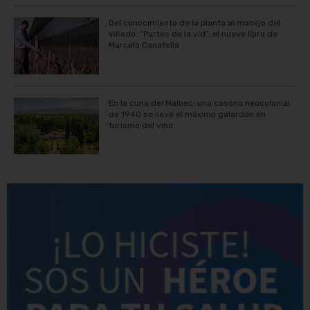
Del conocimiento de la planta al manejo del
viñedo: “Partes de la vid”, el nuevo libro de
Marcelo Canatella
En la cuna del Malbec: una casona neocolonial
de 1940 se llevó el máximo galardón en
turismo del vino