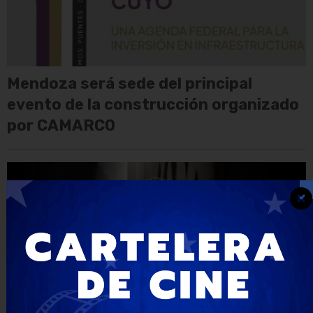
Mendoza será sede del principal
evento de la construcción organizado
por CAMARCO