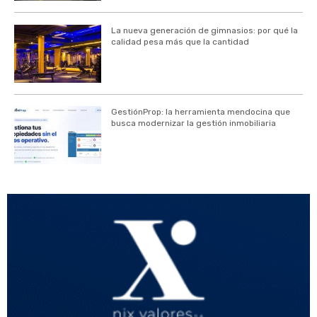
La nueva generación de gimnasios: por qué la
calidad pesa más que la cantidad
GestiónProp: la herramienta mendocina que
busca modernizar la gestión inmobiliaria