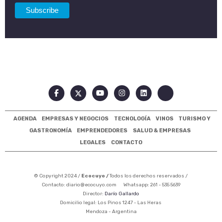
AGENDA
EMPRESAS Y NEGOCIOS
TECNOLOGÍA
VINOS
TURISMO Y
GASTRONOMÍA
EMPRENDEDORES
SALUD & EMPRESAS
LEGALES
CONTACTO
© Copyright 2024 /
Ecocuyo /
Todos los derechos reservados /
Contacto:
diario@ecocuyo.com
Whatsapp: 261 - 535 5639
Director:
Darío Gallardo
Domicilio legal: Los Pinos 1247 - Las Heras
Mendoza - Argentina