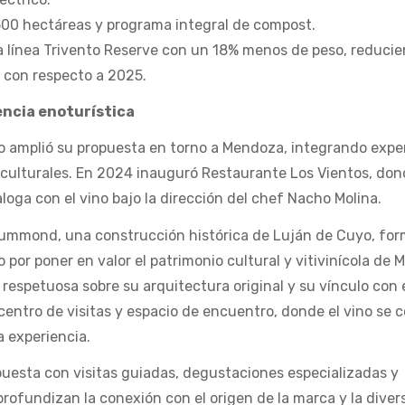
.500 hectáreas y programa integral de compost.
la línea Trivento Reserve con un 18% menos de peso, reducie
 con respecto a 2025.
encia enoturística
to amplió su propuesta en torno a Mendoza, integrando expe
 culturales. En 2024 inauguró Restaurante Los Vientos, don
loga con el vino bajo la dirección del chef Nacho Molina.
rummond, una construcción histórica de Luján de Cuyo, fo
o por poner en valor el patrimonio cultural y vitivinícola de
espetuosa sobre su arquitectura original y su vínculo con e
entro de visitas y espacio de encuentro, donde el vino se 
la experiencia.
uesta con visitas guiadas, degustaciones especializadas y
profundizan la conexión con el origen de la marca y la diver