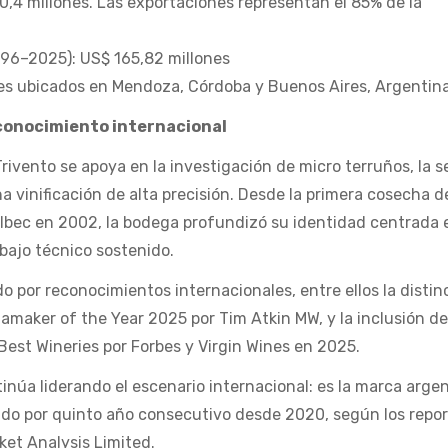
0,4 millones. Las exportaciones representan el 85% de la
96–2025): US$ 165,82 millones
es ubicados en Mendoza, Córdoba y Buenos Aires, Argentina
econocimiento internacional
rivento se apoya en la investigación de micro terruños, la 
a vinificación de alta precisión. Desde la primera cosecha d
lbec en 2002, la bodega profundizó su identidad centrada 
abajo técnico sostenido.
o por reconocimientos internacionales, entre ellos la distin
maker of the Year 2025 por Tim Atkin MW, y la inclusión d
 Best Wineries por Forbes y Virgin Wines en 2025.
tinúa liderando el escenario internacional: es la marca arge
do por quinto año consecutivo desde 2020, según los repo
ket Analysis Limited.