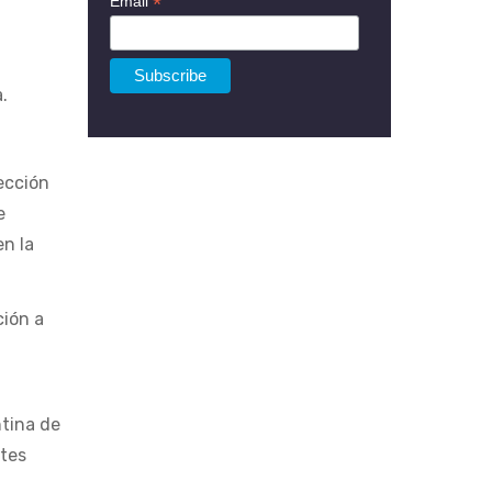
*
Email
.
sección
e
en la
ción a
e
ntina de
rtes