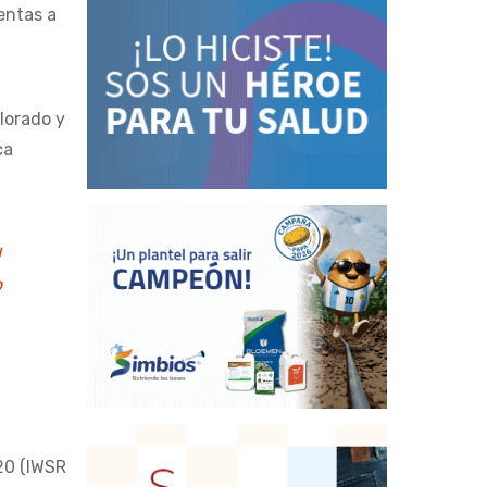
entas a
lorado y
ca
l
o
20 (IWSR