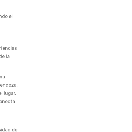
ndo el
riencias
de la
rma
 Mendoza.
l lugar,
conecta
sidad de