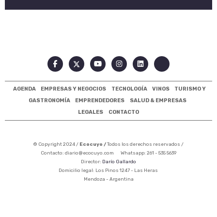
AGENDA
EMPRESAS Y NEGOCIOS
TECNOLOGÍA
VINOS
TURISMO Y
GASTRONOMÍA
EMPRENDEDORES
SALUD & EMPRESAS
LEGALES
CONTACTO
© Copyright 2024 /
Ecocuyo /
Todos los derechos reservados /
Contacto:
diario@ecocuyo.com
Whatsapp: 261 - 535 5639
Director:
Darío Gallardo
Domicilio legal: Los Pinos 1247 - Las Heras
Mendoza - Argentina