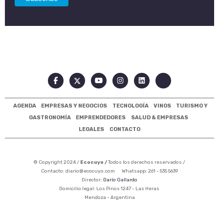
AGENDA
EMPRESAS Y NEGOCIOS
TECNOLOGÍA
VINOS
TURISMO Y
GASTRONOMÍA
EMPRENDEDORES
SALUD & EMPRESAS
LEGALES
CONTACTO
© Copyright 2024 /
Ecocuyo /
Todos los derechos reservados /
Contacto:
diario@ecocuyo.com
Whatsapp: 261 - 535 5639
Director:
Darío Gallardo
Domicilio legal: Los Pinos 1247 - Las Heras
Mendoza - Argentina