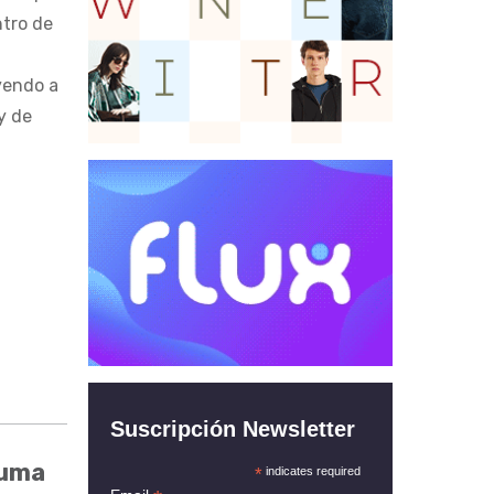
ntro de
yendo a
y de
Suscripción Newsletter
suma
*
indicates required