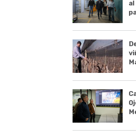
al
pa
De
vi
Ma
Ca
Oj
M