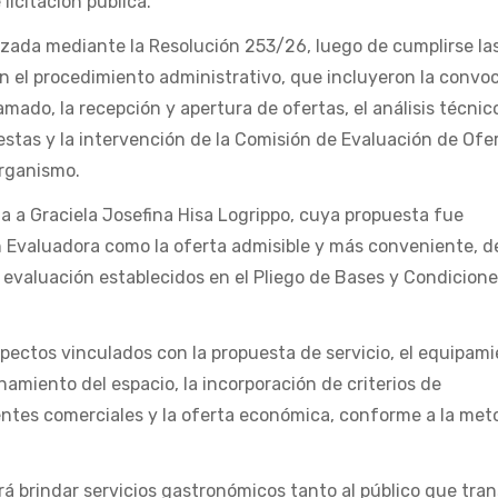
licitación pública.
izada mediante la Resolución 253/26, luego de cumplirse la
en el procedimiento administrativo, que incluyeron la convo
lamado, la recepción y apertura de ofertas, el análisis técnic
estas y la intervención de la Comisión de Evaluación de Ofe
organismo.
a a Graciela Josefina Hisa Logrippo, cuya propuesta fue
n Evaluadora como la oferta admisible y más conveniente, d
e evaluación establecidos en el Pliego de Bases y Condicion
ectos vinculados con la propuesta de servicio, el equipamie
namiento del espacio, la incorporación de criterios de
entes comerciales y la oferta económica, conforme a la met
á brindar servicios gastronómicos tanto al público que tran