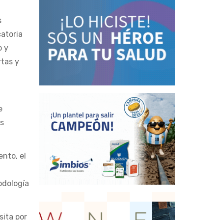
s
catoria
o y
rtas y
e
es
nto, el
odología
sita por