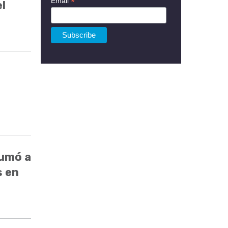
*
Email
l
sumó a
s en