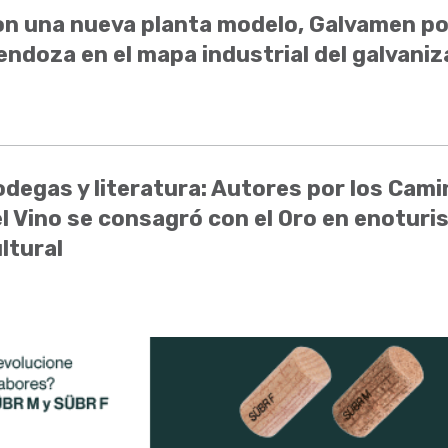
n una nueva planta modelo, Galvamen po
ndoza en el mapa industrial del galvani
degas y literatura: Autores por los Cam
l Vino se consagró con el Oro en enotur
ltural