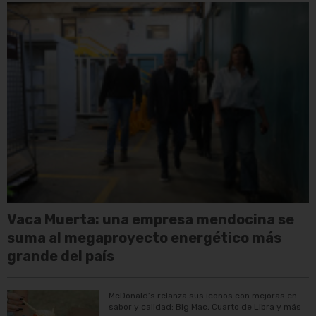
Vaca Muerta: una empresa mendocina se
suma al megaproyecto energético más
grande del país
McDonald’s relanza sus íconos con mejoras en
sabor y calidad: Big Mac, Cuarto de Libra y más